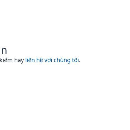
ần
 kiếm hay
liên hệ với chúng tôi
.