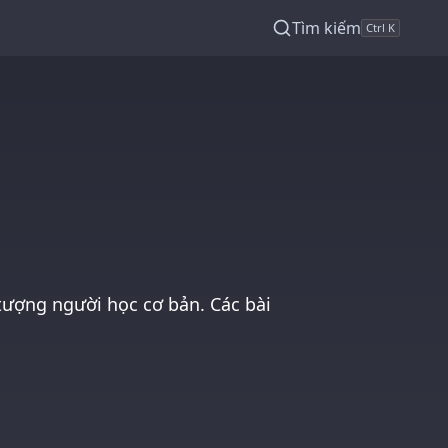
Tìm kiếm
Ctrl K
tượng người học cơ bản. Các bài