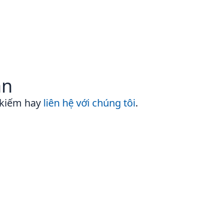
ần
 kiếm hay
liên hệ với chúng tôi
.