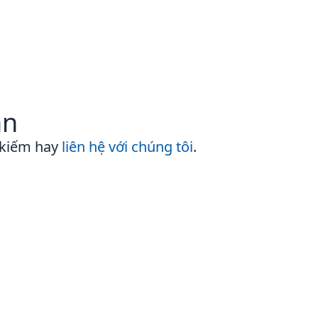
ần
 kiếm hay
liên hệ với chúng tôi
.