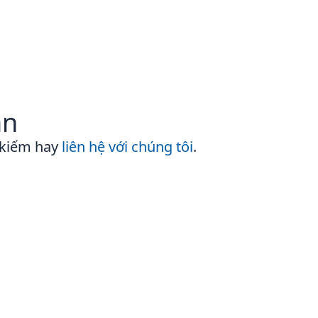
ần
 kiếm hay
liên hệ với chúng tôi
.