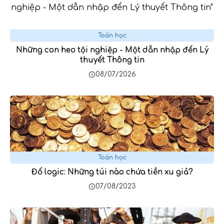
Toán học
Những con heo tội nghiệp - Một dẫn nhập đến Lý
thuyết Thông tin
08/07/2026
Toán học
Đố logic: Những túi nào chứa tiền xu giả?
07/08/2023